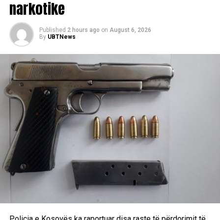
narkotike
Published
2 hours ago
on
August 6, 2026
By
UBTNews
Policia e Kosovës ka raportuar disa raste të përdorimit të