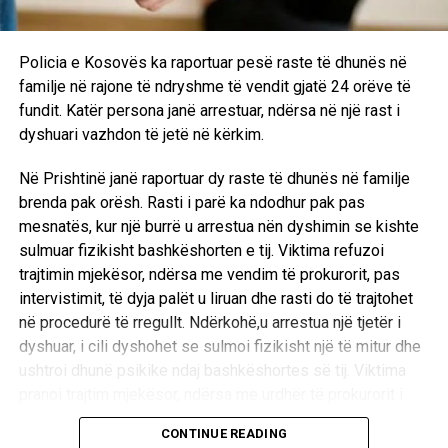
Ndërkohë, në rrugën “Luan Haradinaj” në Prishtinë, një
shtetas i huaj u arrestua pasi në bagazhin e veturës së tij u
Policia e Kosovës ka raportuar pesë raste të dhunës në
gjetën 2.6 gramë marihuanë. Ai u dërgua në mbajtje për 48
familje në rajone të ndryshme të vendit gjatë 24 orëve të
orë.
fundit. Katër persona janë arrestuar, ndërsa në një rast i
dyshuari vazhdon të jetë në kërkim.
Një tjetër rast u regjistrua në Suharekë, ku katër persona u
arrestuan pasi gjatë kontrollit policor u sekuestruan 25.39
Në Prishtinë janë raportuar dy raste të dhunës në familje
gramë marihuanë, një telefon celular, një shufër metalike
brenda pak orësh. Rasti i parë ka ndodhur pak pas
dhe një pako rizlla. Pas intervistimit, njëri nga të dyshuarit
mesnatës, kur një burrë u arrestua nën dyshimin se kishte
u dërgua në mbajtje, ndërsa tre të tjerët u liruan në
sulmuar fizikisht bashkëshorten e tij. Viktima refuzoi
procedurë të rregullt.
trajtimin mjekësor, ndërsa me vendim të prokurorit, pas
intervistimit, të dyja palët u liruan dhe rasti do të trajtohet
Policia e Kosovës njoftoi se të gjitha rastet janë duke u
në procedurë të rregullt. Ndërkohë,u arrestua një tjetër i
trajtuar në koordinim me prokuroritë kompetente.
dyshuar, i cili dyshohet se sulmoi fizikisht një të mitur dhe
ushtroi dhunë psikike ndaj bashkëshortes së tij. Viktima
D.L
pranoi trajtim mjekësor, ndërsa me urdhër të prokurorit i
dyshuari u dërgua në mbajtje.
CONTINUE READING