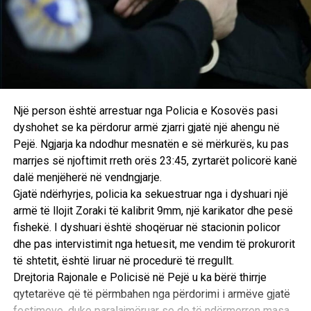
D.L
Një person është arrestuar nga Policia e Kosovës pasi
dyshohet se ka përdorur armë zjarri gjatë një ahengu në
Pejë. Ngjarja ka ndodhur mesnatën e së mërkurës, ku pas
marrjes së njoftimit rreth orës 23:45, zyrtarët policorë kanë
dalë menjëherë në vendngjarje.
Gjatë ndërhyrjes, policia ka sekuestruar nga i dyshuari një
armë të llojit Zoraki të kalibrit 9mm, një karikator dhe pesë
fishekë. I dyshuari është shoqëruar në stacionin policor
dhe pas intervistimit nga hetuesit, me vendim të prokurorit
të shtetit, është liruar në procedurë të rregullt.
Drejtoria Rajonale e Policisë në Pejë u ka bërë thirrje
qytetarëve që të përmbahen nga përdorimi i armëve gjatë
festimeve, duke paralajmëruar se do të ndërmerren masa