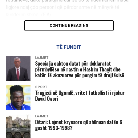
ligjore ndaj çdo personi që përdor armë në mënyrë të
kundërligjshme. /E.A/
CONTINUE READING
TË FUNDIT
LAJMET
Specialja cakton datat për deklaratat
përmbyllëse në rastin e Hashim Thaçit dhe
katër të akuzuarve për pengim të drejtësisë
SPORT
Tragjedi në Ugandë, vritet futbollisti i njohur
David Owori
LAJMET
Ditari: Lajmet kryesore që shënuan datën 6
gusht 1993-1998?