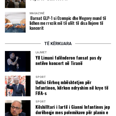
MAGAZINË
Barnat GLP-1 si Ozempic dhe Wegovy mund të
lidhen me rrezik më të ulët të disa llojeve të
kancerit
TË KËRKUARA
LAJMET
Yll Limani falënderon fansat pas dy
netëve koncert në Tiranë
SPORT
Uellsi tërheq mbështetjen për
Infantinon, kërkon ndryshim në krye të
FIFA-s
SPORT
Këshilltari i lartë i Gianni Infantinos jep
dorëheqje mes polemikave për planin e