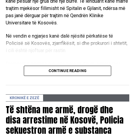
kanë pësuar një grua dhe një burrë. Të lënduarit kanë marrë
trajtim mjekësor fillimisht në Spitalin e Gjilanit, ndërsa më
pas janë dërguar për trajtim në Qendrën Klinike
Universitare të Kosovës.
Në vendin e ngjarjes kanë dalë njësitë përkatëse të
Policisë së Kosovës, zjarrfikësit, si dhe prokurori i shtetit,
i cili është njoftuar për rastin.
Rrethanat e ngjarjes nuk janë bërë të ditura, ndërsa rasti
është duke u hetuar nga organet kompetente.
CONTINUE READING
D.L
KRONIKË E ZEZË
Të shtëna me armë, drogë dhe
disa arrestime në Kosovë, Policia
sekuestron armë e substanca