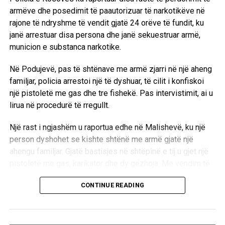
armëve dhe posedimit të paautorizuar të narkotikëve në
rajone të ndryshme të vendit gjatë 24 orëve të fundit, ku
janë arrestuar disa persona dhe janë sekuestruar armë,
municion e substanca narkotike.
Në Podujevë, pas të shtënave me armë zjarri në një aheng
familjar, policia arrestoi një të dyshuar, të cilit i konfiskoi
një pistoletë me gas dhe tre fishekë. Pas intervistimit, ai u
lirua në procedurë të rregullt.
Një rast i ngjashëm u raportua edhe në Malishevë, ku një
person dyshohet se kishte shtënë me armë gjatë një
ahengu familjar. Gjatë bastisjes në shtëpinë e tij u gjet një
pistoletë me gas, karikator dhe dy gëzhoja. Me vendim të
prokurorit, i dyshuari u lirua në procedurë të rregullt. Edhe
CONTINUE READING
në Vushtrri, pas të shtënave në një aheng familjar, policia
konfiskoi dy pistoleta, njëra prej tyre me gas, si dhe
gjashtë gëzhoja. I dyshuari u intervistua dhe më pas u lirua
në procedurë të rregullt.