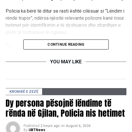
Policia ka bërë të ditur se rasti është cilësuar si “Lëndim i
rëndë trupor”, ndërsa njësitë relevante policore kanë nisur
hetimet për identifikimin e të dyshuarve dhe zbardhjen e
plotë të rrethanave të ngjarjes.
CONTINUE READING
D.L
YOU MAY LIKE
RELATED TOPICS:
UP NEXT
Zhduket një 78-vjeçar me demencë në Prishtinë
KRONIKË E ZEZË
DON'T MISS
Katër raste të dhunës në familje në Kosovë
Dy persona pësojnë lëndime të
rënda në Gjilan, Policia nis hetimet
Published
2 hours ago
on
August 6, 2026
By
UBTNews