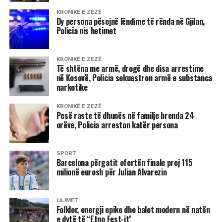
KRONIKË E ZEZË
Dy persona pësojnë lëndime të rënda në Gjilan,
Policia nis hetimet
KRONIKË E ZEZË
Të shtëna me armë, drogë dhe disa arrestime
në Kosovë, Policia sekuestron armë e substanca
narkotike
KRONIKË E ZEZË
Pesë raste të dhunës në familje brenda 24
orëve, Policia arreston katër persona
SPORT
Barcelona përgatit ofertën finale prej 115
milionë eurosh për Julian Alvarezin
LAJMET
Folklor, energji epike dhe balet modern në natën
e dytë të “Etno Fest-it”