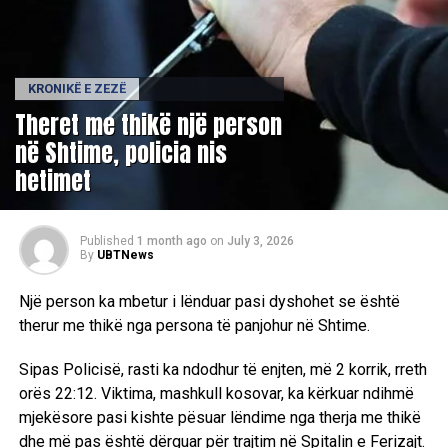
KRONIKË E ZEZË
Theret me thikë një person
në Shtime, policia nis
hetimet
Published
1 month ago
on
July 3, 2026
By
UBTNews
Një person ka mbetur i lënduar pasi dyshohet se është
therur me thikë nga persona të panjohur në Shtime.
Sipas Policisë, rasti ka ndodhur të enjten, më 2 korrik, rreth
orës 22:12. Viktima, mashkull kosovar, ka kërkuar ndihmë
mjekësore pasi kishte pësuar lëndime nga therja me thikë
dhe më pas është dërguar për trajtim në Spitalin e Ferizajt.