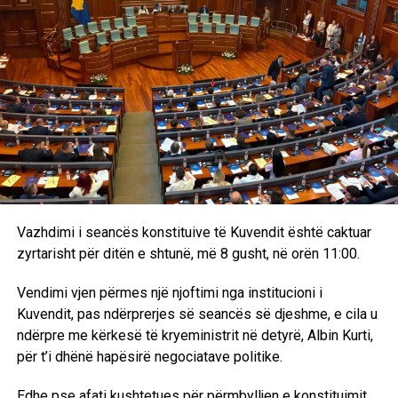
Në takim u theksua se rruga evropiane e Kosovës mbetet
një proces gjithëpërfshirës, që kërkon bashkëpunim të
gjerë institucional dhe konsensus politik, ndërsa Bashkimi
Evropian rikonfirmoi mbështetjen e tij për Kosovën si
partneri kryesor financiar dhe zhvillimor, me mbi 3.7
miliardë euro të investuara që nga viti 1999./A.K/
RELATED TOPICS:
UP NEXT
Vazhdimi i seancës konstituive të Kuvendit është caktuar
Profesori i UBT-së, Shpresim Vranovci, shpallet
“Menaxheri i Vitit 2026” për Evropën Juglindore
zyrtarisht për ditën e shtunë, më 8 gusht, në orën 11:00.
DON'T MISS
Vendimi vjen përmes një njoftimi nga institucioni i
Arrestohet një person në Malishevë, shtiu me armë në
Kuvendit, pas ndërprerjes së seancës së djeshme, e cila u
ajër
ndërpre me kërkesë të kryeministrit në detyrë, Albin Kurti,
për t’i dhënë hapësirë negociatave politike.
Edhe pse afati kushtetues për përmbylljen e konstituimit