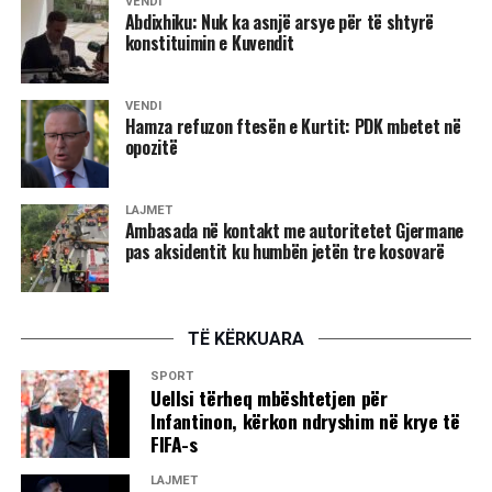
VENDI
Abdixhiku: Nuk ka asnjë arsye për të shtyrë
konstituimin e Kuvendit
VENDI
Hamza refuzon ftesën e Kurtit: PDK mbetet në
opozitë
LAJMET
Ambasada në kontakt me autoritetet Gjermane
pas aksidentit ku humbën jetën tre kosovarë
TË KËRKUARA
SPORT
Uellsi tërheq mbështetjen për
Infantinon, kërkon ndryshim në krye të
FIFA-s
LAJMET