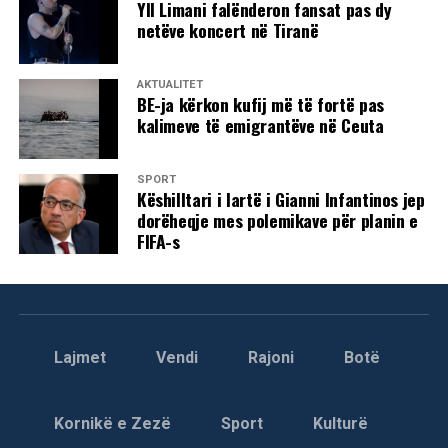
Yll Limani falënderon fansat pas dy
netëve koncert në Tiranë
AKTUALITET
BE-ja kërkon kufij më të fortë pas
kalimeve të emigrantëve në Ceuta
SPORT
Këshilltari i lartë i Gianni Infantinos jep
dorëheqje mes polemikave për planin e
FIFA-s
Lajmet
Vendi
Rajoni
Botë
Kornikë e Zezë
Sport
Kulturë