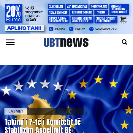
LAJMET
Takimi i 7-të i Komitetit të
Stabilizim-Asociimit BE–