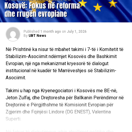
Kosovë: Fokus në reforma
dhe rrugën evropiane
Published
1 month ago
on
July 1, 2026
By
UBT News
Në Prishtinë ka nisur të mbahet takimi i 7-të i Komitetit të
Stabilizim-Asociimit ndërmjet Kosovës dhe Bashkimit
Evropian, një nga mekanizmat kryesorë të dialogut
institucional në kuadër të Marrëveshjes së Stabilizim-
Asociimit.
Takimi u hap nga Kryenegociatori i Kosovës me BE-në,
Jeton Zulfaj, dhe Drejtoresha për Ballkanin Perëndimor në
Drejtorinë e Përgjithshme të Komisionit Evropian për
Zgjerim dhe Fqinjësi Lindore (DG ENEST), Valentina
Superti.
Në fokus të diskutimeve ishin zhvillimet politike dhe