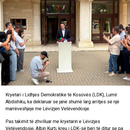
Kuvendit, zgjedhim qeverinë e re të Republikës së
Kosovës, mirëpo vijmë sërish tek problemi i zgjedhjes së
presidentit, kjo është një formulë tashmë e sprovuar dhe
me metoda të njëjta nuk mund të kemi rezultate të tjera.
Andaj kjo do të shpjerë të pashmangshëm drejt
shpërndarjes së Kuvendit. Marrëveshjen politike nuk e
kemi ende. Pritjet janë të ndryshme, qëndrimet nuk
përputhen dhe është bindja ime që ka një dallim drastik
midis rezultatit zgjedhor dhe kërkesave të Lidhjes
Demokratike të Kosovës”, deklaroi Kurti pas takimit me
Abdixhikun. /Ekonomia Online/
Kryetari i Lidhjes Demokratike të Kosovës (LDK), Lumir
Abdixhiku, ka deklaruar se janë shumë larg arritjes së një
marrëveshjeje me Lëvizjen Vetëvendosje.
Pas takimit të zhvilluar me kryetarin e Lëvizjes
Vetëvendosje, Albin Kurti, kreu i LDK-së bëri të ditur se pa