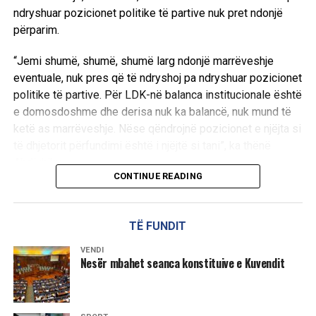
ndryshuar pozicionet politike të partive nuk pret ndonjë
përparim.
“Jemi shumë, shumë, shumë larg ndonjë marrëveshje
eventuale, nuk pres që të ndryshoj pa ndryshuar pozicionet
politike të partive. Për LDK-në balanca institucionale është
e domosdoshme dhe derisa nuk ka balancë, nuk mund të
ketë as marrëveshje. Nëse qëndrojnë pozicionet e njëjta si
të dhjetorit përfundimi është i njëjtë si tani”, ka thënë
Abdixhiku.
CONTINUE READING
Ai theksoi se qëllimi i LDK-së ka qenë gjithmonë gjetja e
një zgjidhjeje, ndërsa shprehu keqardhje se procesi po
TË FUNDIT
shkon drejt një rruge pa zgjidhje afatgjatë.
VENDI
“Qëllimi i LDK ka qenë të gjendet zgjidhja, jo të merremi
Nesër mbahet seanca konstituive e Kuvendit
kush kë po e mund, po e mashtron, po e vonon. Në këtë
pikë me keqardhje them se jemi në rrugë që nuk jep
zgjidhje afatgjate”, u shpreh ai.