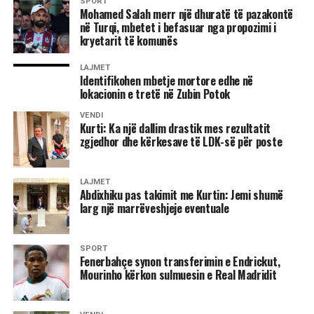
SPORT
Mohamed Salah merr një dhuratë të pazakontë
Lideri i LDK-së bëri me dije se partia e tij ka kërkuar që ta
në Turqi, mbetet i befasuar nga propozimi i
kryetarit të komunës
propozojë emrin për postin e presidentit.
LAJMET
“Është çështja e presidentit. LDK ka kërkuar që presidenti
Identifikohen mbetje mortore edhe në
të propozohet nga LDK, natyrisht që emrat të diskutohen
lokacionin e tretë në Zubin Potok
me partnerët dhe në këtë pikë nuk kemi pasur dakordancë.
VENDI
Oferta e dhjetorit që LDK të merr jo kryetarit e Kuvendit,
Kurti: Ka një dallim drastik mes rezultatit
por zvkryeministrin dhe disa ministri nuk është e
zgjedhor dhe kërkesave të LDK-së për poste
mjaftueshme, nuk është e dinjitetshme as për të dhënë
zgjidhje për krizën që jemi. Nuk mund ta pranojmë si të
LAJMET
tillë, nëse e doni LDK-në në qeverisje atëherë LDK duhet
Abdixhiku pas takimit me Kurtin: Jemi shumë
të jetë e përfaqësuar”, deklaroi Abdixhiku. /Ekonomia
larg një marrëveshjeje eventuale
Online/
SPORT
Fenerbahçe synon transferimin e Endrickut,
Mourinho kërkon sulmuesin e Real Madridit