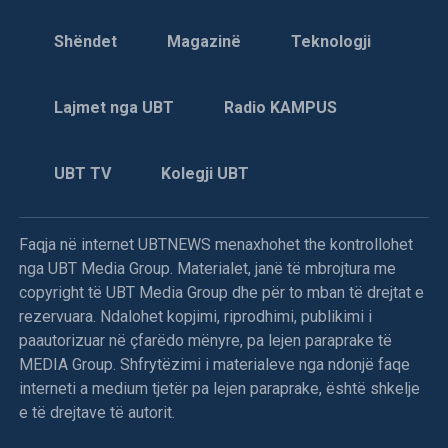
Shëndet
Magazinë
Teknologji
Lajmet nga UBT
Radio KAMPUS
UBT TV
Kolegji UBT
Faqja në internet UBTNEWS menaxhohet the kontrollohet
nga UBT Media Group. Materialet, janë të mbrojtura me
copyright të UBT Media Group dhe për to mban të drejtat e
rezervuara. Ndalohet kopjimi, riprodhimi, publikimi i
paautorizuar në çfarëdo mënyre, pa lejen paraprake të
MEDIA Group. Shfrytëzimi i materialeve nga ndonjë faqe
interneti a medium tjetër pa lejen paraprake, është shkelje
e të drejtave të autorit.