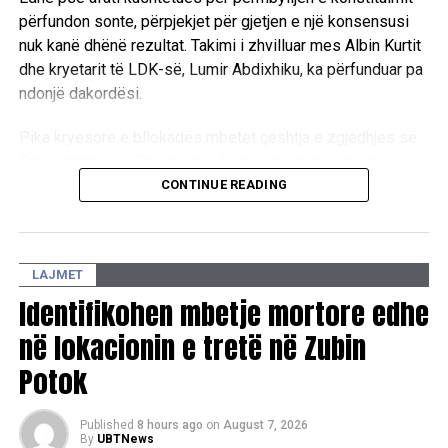
përfundon sonte, përpjekjet për gjetjen e një konsensusi
nuk kanë dhënë rezultat. Takimi i zhvilluar mes Albin Kurtit
dhe kryetarit të LDK-së, Lumir Abdixhiku, ka përfunduar pa
ndonjë dakordësi.
Pika kryesore e bllokadës mbetet çështja e zgjedhjes së
Presidentit të ri. Pas takimit, të dyja palët deklaruan se
mbeten ende larg një marrëveshjeje politike, duke
CONTINUE READING
konfirmuar se mes tyre ekzistojnë dallime drastike sa i
përket qëndrimeve për pozitat shtetrore. /E.A/
LAJMET
Identifikohen mbetje mortore edhe
në lokacionin e tretë në Zubin
Potok
Published
8 hours ago
on
August 7, 2026
By
UBTNews