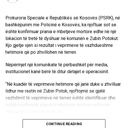
Prokuroria Speciale e Republikës së Kosovës (PSRK), në
bashkëpunim me Policinë e Kosovës, ka njoftuar sot se
është konfirmuar prania e mbetjeve mortore edhe në një
lokacion të tretë të dyshuar në komunën e Zubin Potokut.
Kjo gjetje vjen si rezultat i veprimeve të vazhdueshme
hetimore që po zhvillohen në terren.
Nëpërmjet një komunikate të përbashkët për media,
institucionet kanë bërë të ditur detajet e operacionit.
“Në kuadër të veprimeve hetimore që janë duke u zhvilluar
lidhur me rastin në Zubin Potok, njoftojmë se gjatë
vazhdimit të veprimeve në terren është identifikuar dhe
është konfirmuar prania e mbetjeve mortore edhe në
lokacionin e tretë të dyshuar”.
Aktualisht, autoritetet kompetente janë duke kryer
CONTINUE READING