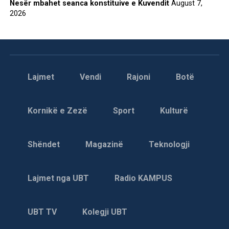
Nesër mbahet seanca konstituive e Kuvendit
August 7,
2026
Lajmet
Vendi
Rajoni
Botë
Kornikë e Zezë
Sport
Kulturë
Shëndet
Magazinë
Teknologji
Lajmet nga UBT
Radio KAMPUS
UBT TV
Kolegji UBT