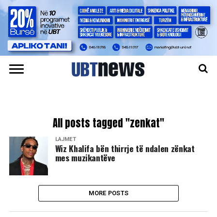
All posts tagged "zenkat"
LAJMET
Wiz Khalifa bën thirrje të ndalen zënkat
mes muzikantëve
MORE POSTS