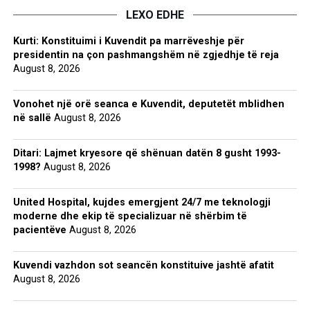
LEXO EDHE
Kurti: Konstituimi i Kuvendit pa marrëveshje për
presidentin na çon pashmangshëm në zgjedhje të reja
August 8, 2026
Vonohet një orë seanca e Kuvendit, deputetët mblidhen
në sallë
August 8, 2026
Ditari: Lajmet kryesore që shënuan datën 8 gusht 1993-
1998?
August 8, 2026
United Hospital, kujdes emergjent 24/7 me teknologji
moderne dhe ekip të specializuar në shërbim të
pacientëve
August 8, 2026
Kuvendi vazhdon sot seancën konstituive jashtë afatit
August 8, 2026