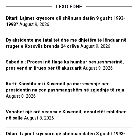
LEXO EDHE
Ditari: Lajmet kryesore që shënuan datën 9 gusht 1993-
1998?
August 9, 2026
Dy aksidente me fatalitet dhe me dhjetëra të lënduar në
rrugët e Kosovës brenda 24 orëve
August 9, 2026
Sabedini: Procesi në Hagë ka humbur besueshmërinë,
pres vendim lirues për të akuzuarit
August 9, 2026
Kurti: Konstituimi i Kuvendit pa marrëveshje për
presidentin na çon pashmangshëm në zgjedhje të reja
August 8, 2026
Vonohet një orë seanca e Kuvendit, deputetët mblidhen
në sallë
August 8, 2026
Ditari: Lajmet kryesore që shënuan datën 8 gusht 1993-