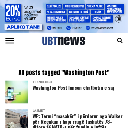
All posts tagged "Washington Post"
TEKNOLOGJI
Washington Post lanson chatbotin e saj
LAJMET
WP: Termi “masakër” i përdorur nga Walker
për Reçakun i hapi rrugë fushatës 78-
ditore të NATO-s për fundin e luftës