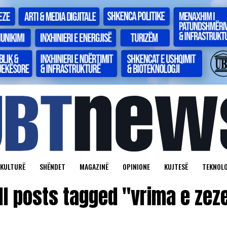
KULTURË
SHËNDET
MAGAZINË
OPINIONE
KUJTESË
TEKNOLO
ll posts tagged "vrima e zez