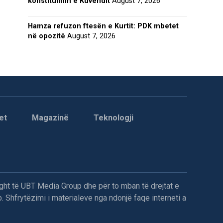
konstituimin e Kuvendit
August 7, 2026
Hamza refuzon ftesën e Kurtit: PDK mbetet
në opozitë
August 7, 2026
et
Magazinë
Teknologji
ght të UBT Media Group dhe për to mban të drejtat e
. Shfrytëzimi i materialeve nga ndonjë faqe interneti a