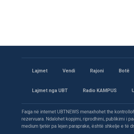
Lajmet
Vendi
Rajoni
Botë
Lajmet nga UBT
Radio KAMPUS
Faqja në internet UBTNEWS menaxhohet the kontrollohe
rezervuara. Ndalohet kopjimi, riprodhimi, publikimi i 
medium tjetër pa lejen paraprake, është shkelje e të dre