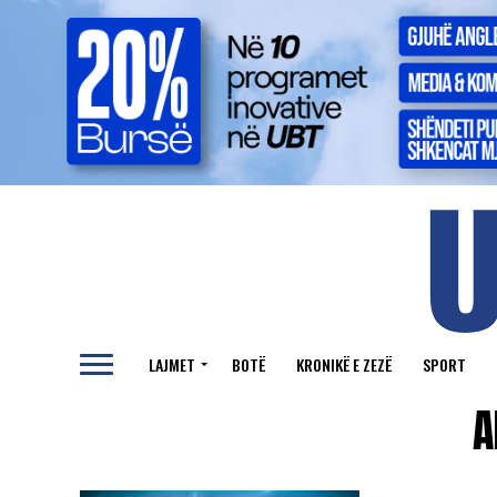
LAJMET
BOTË
KRONIKË E ZEZË
SPORT
A