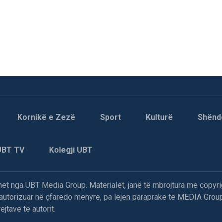
Kornikë e Zezë
Sport
Kulturë
Shënd
UBT TV
Kolegji UBT
t nga UBT Media Group. Materialet, janë të mbrojtura me copyri
paautorizuar në çfarëdo mënyre, pa lejen paraprake të MEDIA Group
jtave të autorit.