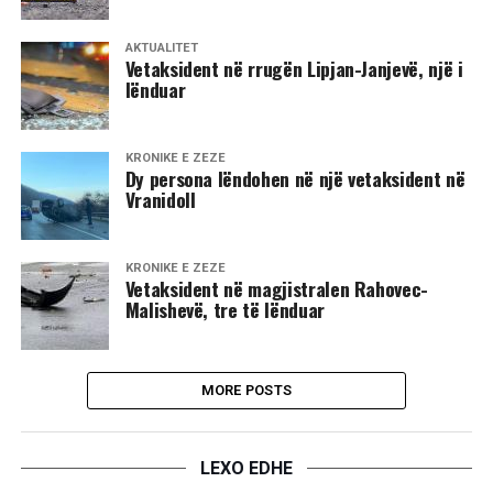
AKTUALITET
Vetaksident në rrugën Lipjan-Janjevë, një i
lënduar
KRONIKË E ZEZË
​Dy persona lëndohen në një vetaksident në
Vranidoll
KRONIKË E ZEZË
Vetaksident në magjistralen Rahovec-
Malishevë, tre të lënduar
MORE POSTS
LEXO EDHE