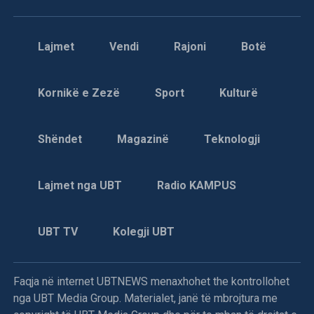
Lajmet
Vendi
Rajoni
Botë
Kornikë e Zezë
Sport
Kulturë
Shëndet
Magazinë
Teknologji
Lajmet nga UBT
Radio KAMPUS
UBT TV
Kolegji UBT
Faqja në internet UBTNEWS menaxhohet the kontrollohet
nga UBT Media Group. Materialet, janë të mbrojtura me