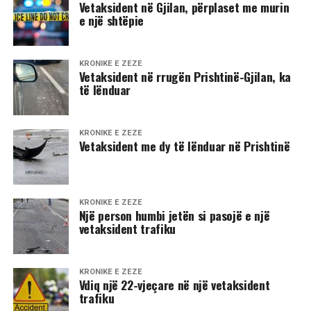
​Vetaksident në Gjilan, përplaset me murin
e një shtëpie
KRONIKË E ZEZË
Vetaksident në rrugën Prishtinë-Gjilan, ka
të lënduar
KRONIKË E ZEZË
Vetaksident me dy të lënduar në Prishtinë
KRONIKË E ZEZË
Një person humbi jetën si pasojë e një
vetaksident trafiku
KRONIKË E ZEZË
Vdiq një 22-vjeçare në një vetaksident
trafiku