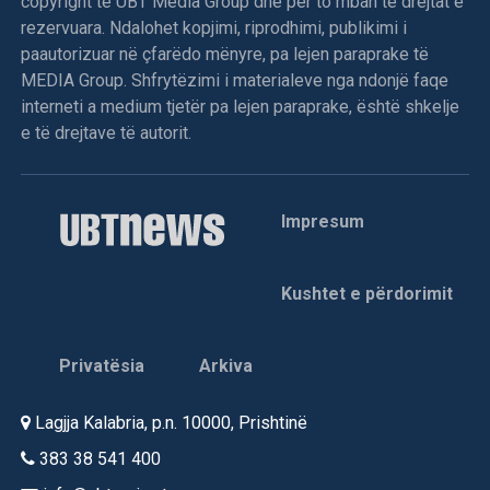
copyright të UBT Media Group dhe për to mban të drejtat e
rezervuara. Ndalohet kopjimi, riprodhimi, publikimi i
paautorizuar në çfarëdo mënyre, pa lejen paraprake të
MEDIA Group. Shfrytëzimi i materialeve nga ndonjë faqe
interneti a medium tjetër pa lejen paraprake, është shkelje
e të drejtave të autorit.
Impresum
Kushtet e përdorimit
Privatësia
Arkiva
Lagjja Kalabria, p.n. 10000, Prishtinë
383 38 541 400