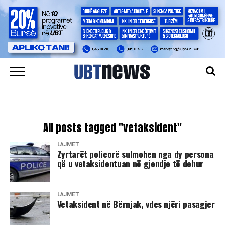
All posts tagged "vetaksident"
LAJMET
Zyrtarët policorë sulmohen nga dy persona
që u vetaksidentuan në gjendje të dehur
LAJMET
​Vetaksident në Bërnjak, vdes njëri pasagjer