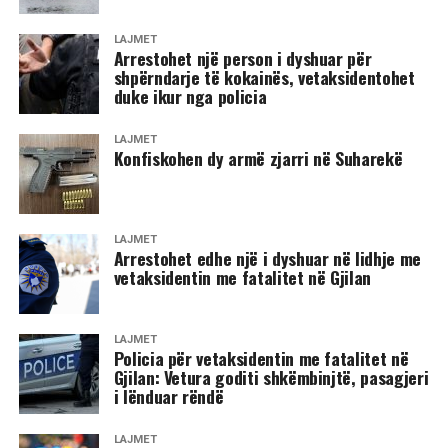
LAJMET
​Arrestohet një person i dyshuar për
shpërndarje të kokainës, vetaksidentohet
duke ikur nga policia
LAJMET
​Konfiskohen dy armë zjarri në Suharekë
LAJMET
​Arrestohet edhe një i dyshuar në lidhje me
vetaksidentin me fatalitet në Gjilan
LAJMET
​Policia për vetaksidentin me fatalitet në
Gjilan: Vetura goditi shkëmbinjtë, pasagjeri
i lënduar rëndë
LAJMET