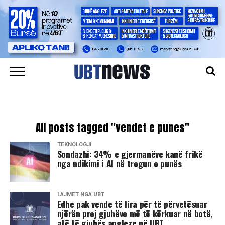
All posts tagged "vendet e punes"
TEKNOLOGJI
Sondazhi: 34% e gjermanëve kanë frikë
nga ndikimi i AI në tregun e punës
LAJMET NGA UBT
Edhe pak vende të lira për të përvetësuar
njërën prej gjuhëve më të kërkuar në botë,
atë të gjuhës angleze në UBT