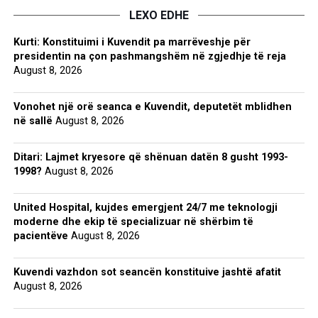
LEXO EDHE
Kurti: Konstituimi i Kuvendit pa marrëveshje për
presidentin na çon pashmangshëm në zgjedhje të reja
August 8, 2026
Vonohet një orë seanca e Kuvendit, deputetët mblidhen
në sallë
August 8, 2026
Ditari: Lajmet kryesore që shënuan datën 8 gusht 1993-
1998?
August 8, 2026
United Hospital, kujdes emergjent 24/7 me teknologji
moderne dhe ekip të specializuar në shërbim të
pacientëve
August 8, 2026
Kuvendi vazhdon sot seancën konstituive jashtë afatit
August 8, 2026