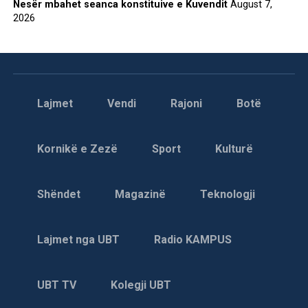
Nesër mbahet seanca konstituive e Kuvendit
August 7,
2026
Lajmet
Vendi
Rajoni
Botë
Kornikë e Zezë
Sport
Kulturë
Shëndet
Magazinë
Teknologji
Lajmet nga UBT
Radio KAMPUS
UBT TV
Kolegji UBT