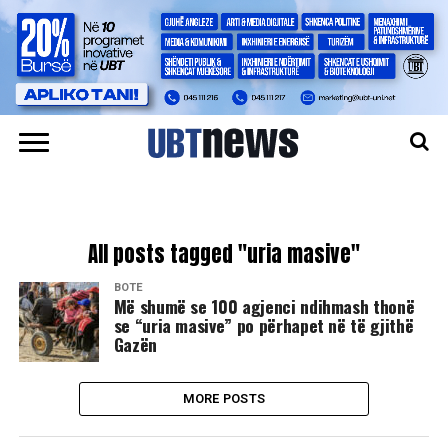
All posts tagged "uria masive"
BOTË
Më shumë se 100 agjenci ndihmash thonë
se “uria masive” po përhapet në të gjithë
Gazën
MORE POSTS