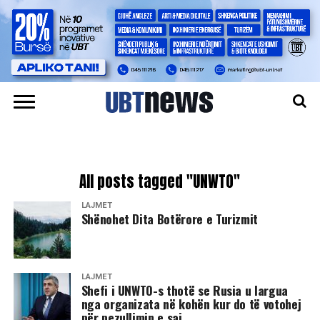
All posts tagged "UNWTO"
LAJMET
​Shënohet Dita Botërore e Turizmit
LAJMET
Shefi i UNWTO-s thotë se Rusia u largua
nga organizata në kohën kur do të votohej
për pezullimin e saj