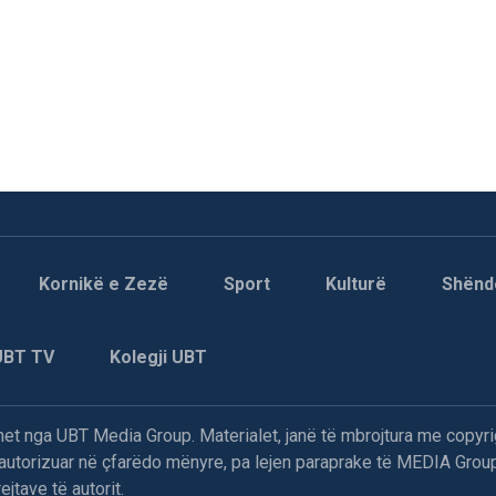
Kornikë e Zezë
Sport
Kulturë
Shënd
UBT TV
Kolegji UBT
t nga UBT Media Group. Materialet, janë të mbrojtura me copyri
paautorizuar në çfarëdo mënyre, pa lejen paraprake të MEDIA Group
jtave të autorit.