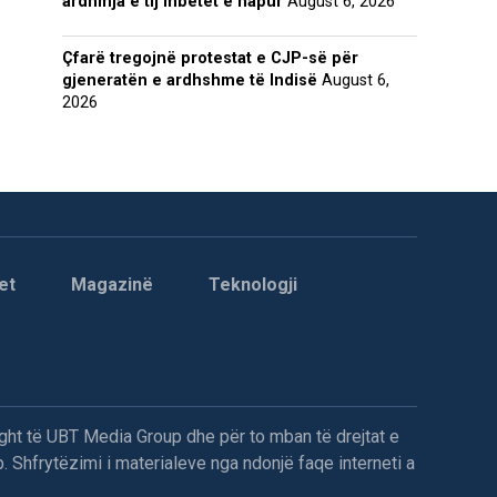
ardhmja e tij mbetet e hapur
August 6, 2026
Çfarë tregojnë protestat e CJP-së për
gjeneratën e ardhshme të Indisë
August 6,
2026
et
Magazinë
Teknologji
ght të UBT Media Group dhe për to mban të drejtat e
. Shfrytëzimi i materialeve nga ndonjë faqe interneti a