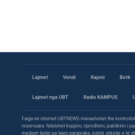
Lajmet
Vendi
Rajoni
Botë
Lajmet nga UBT
Radio KAMPUS
Faqja në internet UBTNEWS menaxhohet the kontrollohe
rezervuara. Ndalohet kopjimi, riprodhimi, publikimi i 
medium tjetër pa lejen paraprake, është shkelje e të dre