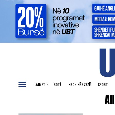
LAJMET
BOTË
KRONIKË E ZEZË
SPORT
Al