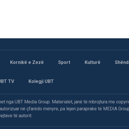
Kornikë e Zezë
Sport
Kulturë
Shënd
UBT TV
Kolegji UBT
t nga UBT Media Group. Materialet, janë të mbrojtura me copyri
paautorizuar në çfarëdo mënyre, pa lejen paraprake të MEDIA Group
jtave të autorit.