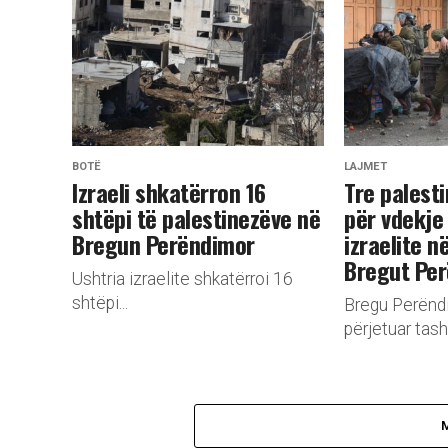
BOTË
LAJMET
Izraeli shkatërron 16
Tre palesti
shtëpi të palestinezëve në
për vdekje
Bregun Perëndimor
izraelite n
Bregut Pe
Ushtria izraelite shkatërroi 16
shtëpi...
Bregu Perënd
përjetuar tash