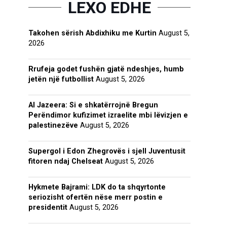
LEXO EDHE
Takohen sërish Abdixhiku me Kurtin
August 5,
2026
Rrufeja godet fushën gjatë ndeshjes, humb
jetën një futbollist
August 5, 2026
Al Jazeera: Si e shkatërrojnë Bregun
Perëndimor kufizimet izraelite mbi lëvizjen e
palestinezëve
August 5, 2026
Supergol i Edon Zhegrovës i sjell Juventusit
fitoren ndaj Chelseat
August 5, 2026
Hykmete Bajrami: LDK do ta shqyrtonte
seriozisht ofertën nëse merr postin e
presidentit
August 5, 2026