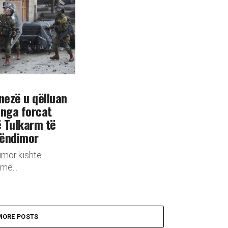
nezë u qëlluan
 nga forcat
ë Tulkarm të
rëndimor
imor kishte
më...
MORE POSTS