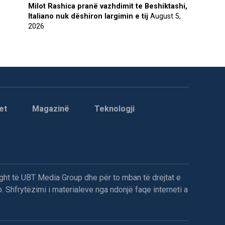
Milot Rashica pranë vazhdimit te Beshiktashi,
Italiano nuk dëshiron largimin e tij
August 5,
2026
et
Magazinë
Teknologji
ght të UBT Media Group dhe për to mban të drejtat e
. Shfrytëzimi i materialeve nga ndonjë faqe interneti a