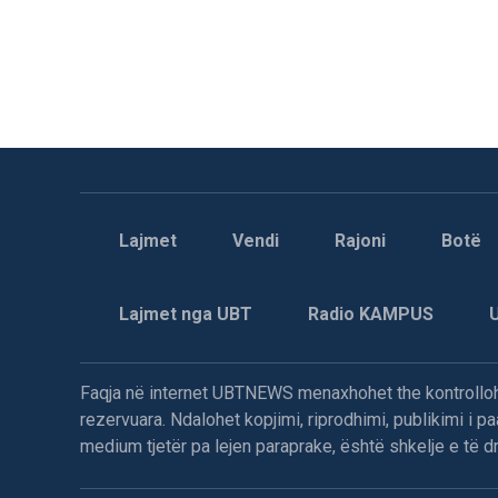
Lajmet
Vendi
Rajoni
Botë
Lajmet nga UBT
Radio KAMPUS
Faqja në internet UBTNEWS menaxhohet the kontrollohe
rezervuara. Ndalohet kopjimi, riprodhimi, publikimi i 
medium tjetër pa lejen paraprake, është shkelje e të dre