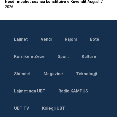
Nesër mbahet seanca konstituive e Kuvendit
August 7,
2026
Lajmet
Vendi
Rajoni
Botë
Kornikë e Zezë
Sport
Kulturë
Shëndet
Magazinë
Teknologji
Lajmet nga UBT
Radio KAMPUS
UBT TV
Kolegji UBT