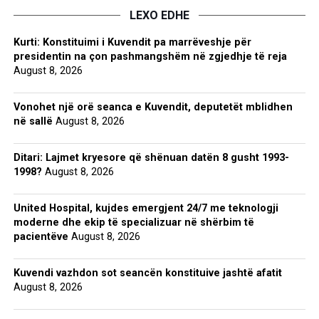
LEXO EDHE
Kurti: Konstituimi i Kuvendit pa marrëveshje për
presidentin na çon pashmangshëm në zgjedhje të reja
August 8, 2026
Vonohet një orë seanca e Kuvendit, deputetët mblidhen
në sallë
August 8, 2026
Ditari: Lajmet kryesore që shënuan datën 8 gusht 1993-
1998?
August 8, 2026
United Hospital, kujdes emergjent 24/7 me teknologji
moderne dhe ekip të specializuar në shërbim të
pacientëve
August 8, 2026
Kuvendi vazhdon sot seancën konstituive jashtë afatit
August 8, 2026