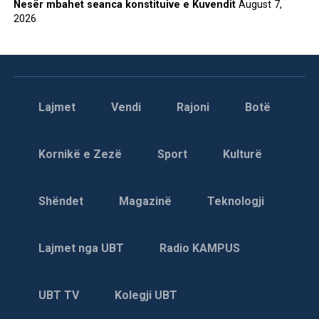
Nesër mbahet seanca konstituive e Kuvendit
August 7,
2026
Lajmet
Vendi
Rajoni
Botë
Kornikë e Zezë
Sport
Kulturë
Shëndet
Magazinë
Teknologji
Lajmet nga UBT
Radio KAMPUS
UBT TV
Kolegji UBT