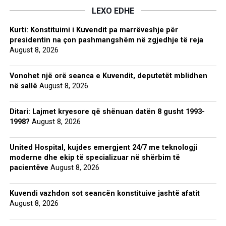
LEXO EDHE
Kurti: Konstituimi i Kuvendit pa marrëveshje për
presidentin na çon pashmangshëm në zgjedhje të reja
August 8, 2026
Vonohet një orë seanca e Kuvendit, deputetët mblidhen
në sallë
August 8, 2026
Ditari: Lajmet kryesore që shënuan datën 8 gusht 1993-
1998?
August 8, 2026
United Hospital, kujdes emergjent 24/7 me teknologji
moderne dhe ekip të specializuar në shërbim të
pacientëve
August 8, 2026
Kuvendi vazhdon sot seancën konstituive jashtë afatit
August 8, 2026