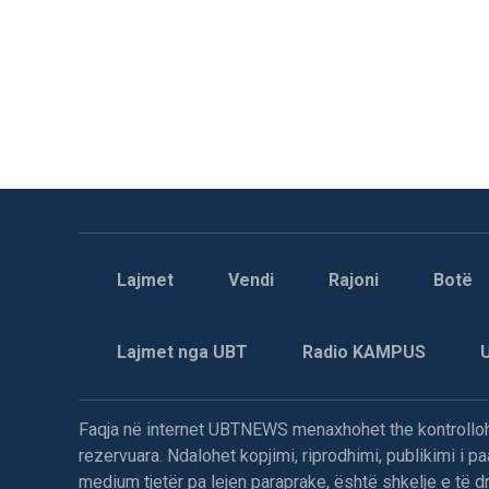
Lajmet
Vendi
Rajoni
Botë
Lajmet nga UBT
Radio KAMPUS
Faqja në internet UBTNEWS menaxhohet the kontrollohe
rezervuara. Ndalohet kopjimi, riprodhimi, publikimi i 
medium tjetër pa lejen paraprake, është shkelje e të dre