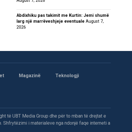
August 7, 2026
Abdixhiku pas takimit me Kurtin: Jemi shumë
larg një marrëveshjeje eventuale
August 7,
2026
et
Magazinë
Teknologji
ght të UBT Media Group dhe për to mban të drejtat e
. Shfrytëzimi i materialeve nga ndonjë faqe interneti a