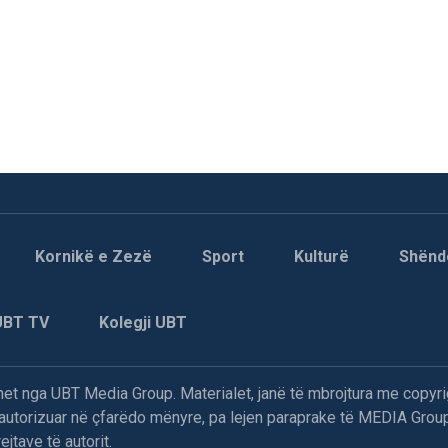
Kornikë e Zezë
Sport
Kulturë
Shënd
UBT TV
Kolegji UBT
t nga UBT Media Group. Materialet, janë të mbrojtura me copyri
paautorizuar në çfarëdo mënyre, pa lejen paraprake të MEDIA Group
jtave të autorit.