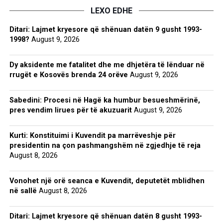
LEXO EDHE
Ditari: Lajmet kryesore që shënuan datën 9 gusht 1993-
1998?
August 9, 2026
Dy aksidente me fatalitet dhe me dhjetëra të lënduar në
rrugët e Kosovës brenda 24 orëve
August 9, 2026
Sabedini: Procesi në Hagë ka humbur besueshmërinë,
pres vendim lirues për të akuzuarit
August 9, 2026
Kurti: Konstituimi i Kuvendit pa marrëveshje për
presidentin na çon pashmangshëm në zgjedhje të reja
August 8, 2026
Vonohet një orë seanca e Kuvendit, deputetët mblidhen
në sallë
August 8, 2026
Ditari: Lajmet kryesore që shënuan datën 8 gusht 1993-