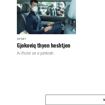
SPORT
Gjokoviq thyen heshtjen
Ai thotë se e përkrah...