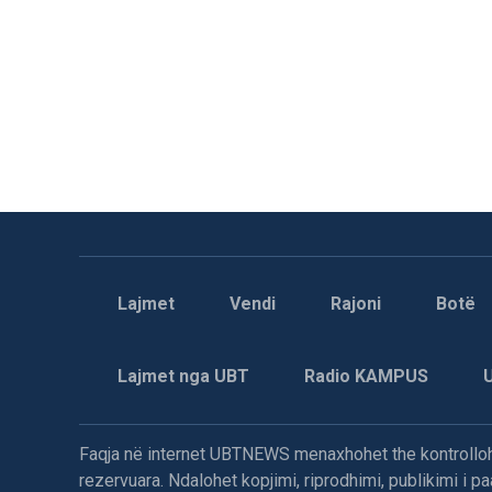
Lajmet
Vendi
Rajoni
Botë
Lajmet nga UBT
Radio KAMPUS
Faqja në internet UBTNEWS menaxhohet the kontrollohe
rezervuara. Ndalohet kopjimi, riprodhimi, publikimi i 