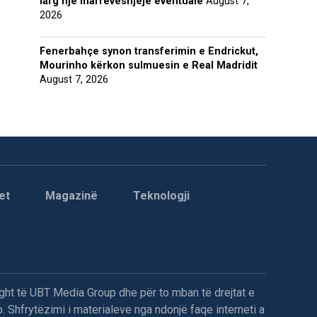
larg një marrëveshjeje eventuale
August 7,
2026
Fenerbahçe synon transferimin e Endrickut,
Mourinho kërkon sulmuesin e Real Madridit
August 7, 2026
et
Magazinë
Teknologji
ght të UBT Media Group dhe për to mban të drejtat e
. Shfrytëzimi i materialeve nga ndonjë faqe interneti a