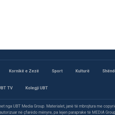
Kornikë e Zezë
Sport
Kulturë
Shënd
UBT TV
Kolegji UBT
t nga UBT Media Group. Materialet, janë të mbrojtura me copyri
paautorizuar në çfarëdo mënyre, pa lejen paraprake të MEDIA Group