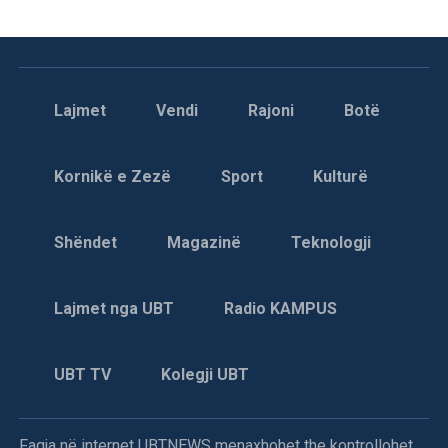
Lajmet
Vendi
Rajoni
Botë
Kornikë e Zezë
Sport
Kulturë
Shëndet
Magazinë
Teknologji
Lajmet nga UBT
Radio KAMPUS
UBT TV
Kolegji UBT
Faqja në internet UBTNEWS menaxhohet the kontrollohet