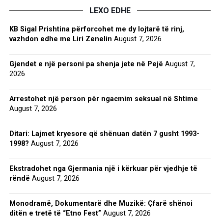
LEXO EDHE
KB Sigal Prishtina përforcohet me dy lojtarë të rinj,
vazhdon edhe me Liri Zenelin
August 7, 2026
Gjendet e një personi pa shenja jete në Pejë
August 7,
2026
Arrestohet një person për ngacmim seksual në Shtime
August 7, 2026
Ditari: Lajmet kryesore që shënuan datën 7 gusht 1993-
1998?
August 7, 2026
Ekstradohet nga Gjermania një i kërkuar për vjedhje të
rëndë
August 7, 2026
Monodramë, Dokumentarë dhe Muzikë: Çfarë shënoi
ditën e tretë të “Etno Fest”
August 7, 2026