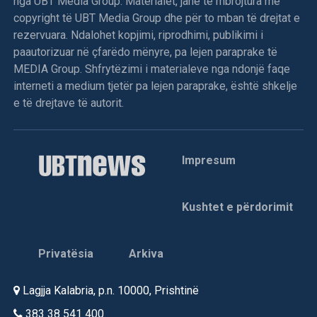
nga UBT Media Group. Materialet, janë të mbrojtura me
copyright të UBT Media Group dhe për to mban të drejtat e
rezervuara. Ndalohet kopjimi, riprodhimi, publikimi i
paautorizuar në çfarëdo mënyre, pa lejen paraprake të
MEDIA Group. Shfrytëzimi i materialeve nga ndonjë faqe
interneti a medium tjetër pa lejen paraprake, është shkelje
e të drejtave të autorit.
Impresum
Kushtet e përdorimit
Privatësia
Arkiva
Lagjja Kalabria, p.n. 10000, Prishtinë
383 38 541 400