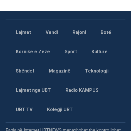
Lajmet
Vendi
Rajoni
Botë
Kornikë e Zezë
Sport
Kulturë
Shëndet
Magazinë
Teknologji
Lajmet nga UBT
Radio KAMPUS
UBT TV
Kolegji UBT
Faqja në internet UBTNEWS menaxhohet the kontrollohet