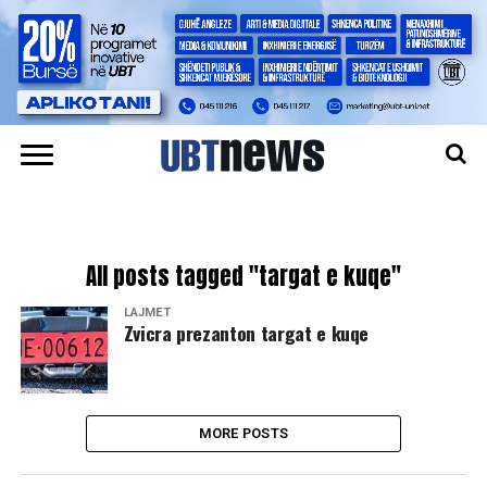
All posts tagged "targat e kuqe"
LAJMET
Zvicra prezanton targat e kuqe
MORE POSTS