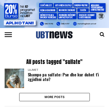
All posts tagged "sulfate"
LAJMET
Shampo pa sulfate: Pse dhe kur duhet t’i
zgjidhni ato?
MORE POSTS