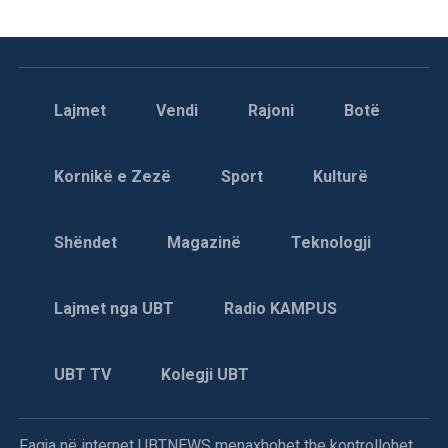
Lajmet
Vendi
Rajoni
Botë
Kornikë e Zezë
Sport
Kulturë
Shëndet
Magazinë
Teknologji
Lajmet nga UBT
Radio KAMPUS
UBT TV
Kolegji UBT
Faqja në internet UBTNEWS menaxhohet the kontrollohet