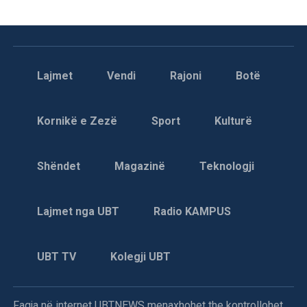
Lajmet
Vendi
Rajoni
Botë
Kornikë e Zezë
Sport
Kulturë
Shëndet
Magazinë
Teknologji
Lajmet nga UBT
Radio KAMPUS
UBT TV
Kolegji UBT
Faqja në internet UBTNEWS menaxhohet the kontrollohet