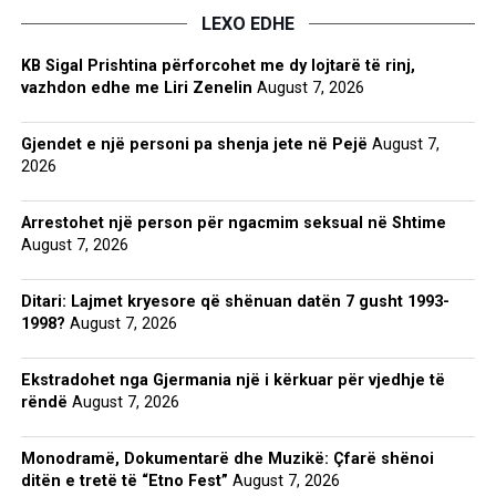
LEXO EDHE
KB Sigal Prishtina përforcohet me dy lojtarë të rinj,
vazhdon edhe me Liri Zenelin
August 7, 2026
Gjendet e një personi pa shenja jete në Pejë
August 7,
2026
Arrestohet një person për ngacmim seksual në Shtime
August 7, 2026
Ditari: Lajmet kryesore që shënuan datën 7 gusht 1993-
1998?
August 7, 2026
Ekstradohet nga Gjermania një i kërkuar për vjedhje të
rëndë
August 7, 2026
Monodramë, Dokumentarë dhe Muzikë: Çfarë shënoi
ditën e tretë të “Etno Fest”
August 7, 2026