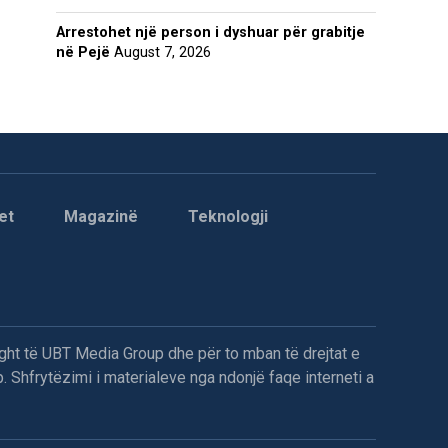
Arrestohet një person i dyshuar për grabitje
në Pejë
August 7, 2026
et
Magazinë
Teknologji
ght të UBT Media Group dhe për to mban të drejtat e
. Shfrytëzimi i materialeve nga ndonjë faqe interneti a