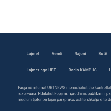
Lajmet
Vendi
Rajoni
Botë
Lajmet nga UBT
Radio KAMPUS
Faqja në internet UBTNEWS menaxhohet the kontrollohe
rezervuara. Ndalohet kopjimi, riprodhimi, publikimi i 
medium tjetër pa lejen paraprake, është shkelje e të dre