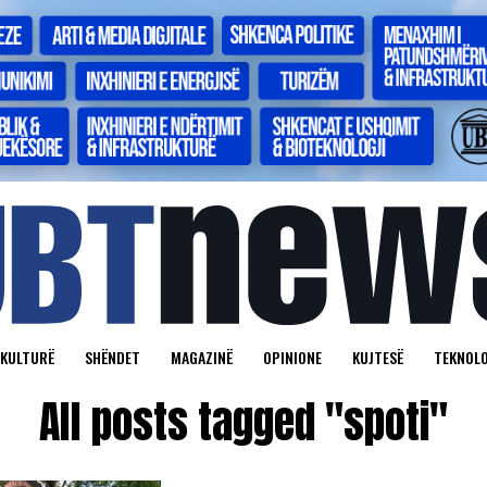
KULTURË
SHËNDET
MAGAZINË
OPINIONE
KUJTESË
TEKNOLO
All posts tagged "spoti"