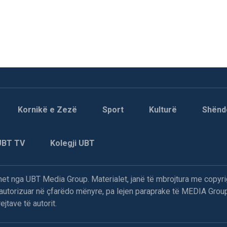
Kornikë e Zezë
Sport
Kulturë
Shënd
UBT TV
Kolegji UBT
t nga UBT Media Group. Materialet, janë të mbrojtura me copyri
paautorizuar në çfarëdo mënyre, pa lejen paraprake të MEDIA Group
jtave të autorit.