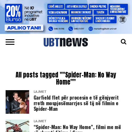
All posts tagged ""Spider-Man: No Way
Home""
LAJMET
Garfield flet për procesin e të gënjyerit
rreth mospjesëmarrjes së tij në filmin e
Spider-Man
LAJMET
“Spider-Man: No Way Home”, filmi me më