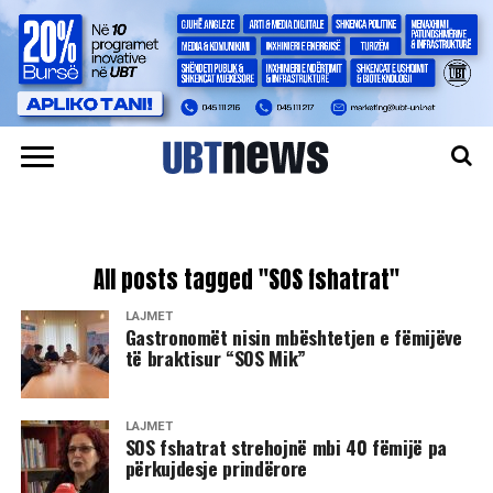
All posts tagged "SOS fshatrat"
LAJMET
​Gastronomët nisin mbështetjen e fëmijëve
të braktisur “SOS Mik”
LAJMET
SOS fshatrat strehojnë mbi 40 fëmijë pa
përkujdesje prindërore