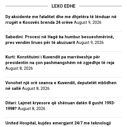
LEXO EDHE
Dy aksidente me fatalitet dhe me dhjetëra të lënduar në
rrugët e Kosovës brenda 24 orëve
August 9, 2026
Sabedini: Procesi në Hagë ka humbur besueshmërinë,
pres vendim lirues për të akuzuarit
August 9, 2026
Kurti: Konstituimi i Kuvendit pa marrëveshje për
presidentin na çon pashmangshëm në zgjedhje të reja
August 8, 2026
Vonohet një orë seanca e Kuvendit, deputetët mblidhen
në sallë
August 8, 2026
Ditari: Lajmet kryesore që shënuan datën 8 gusht 1993-
1998?
August 8, 2026
United Hospital, kujdes emergjent 24/7 me teknologji