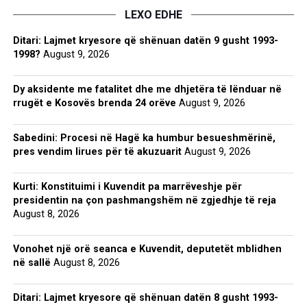
LEXO EDHE
Ditari: Lajmet kryesore që shënuan datën 9 gusht 1993-
1998?
August 9, 2026
Dy aksidente me fatalitet dhe me dhjetëra të lënduar në
rrugët e Kosovës brenda 24 orëve
August 9, 2026
Sabedini: Procesi në Hagë ka humbur besueshmërinë,
pres vendim lirues për të akuzuarit
August 9, 2026
Kurti: Konstituimi i Kuvendit pa marrëveshje për
presidentin na çon pashmangshëm në zgjedhje të reja
August 8, 2026
Vonohet një orë seanca e Kuvendit, deputetët mblidhen
në sallë
August 8, 2026
Ditari: Lajmet kryesore që shënuan datën 8 gusht 1993-