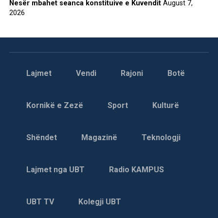
Nesër mbahet seanca konstituive e Kuvendit
August 7,
2026
Lajmet
Vendi
Rajoni
Botë
Kornikë e Zezë
Sport
Kulturë
Shëndet
Magazinë
Teknologji
Lajmet nga UBT
Radio KAMPUS
UBT TV
Kolegji UBT