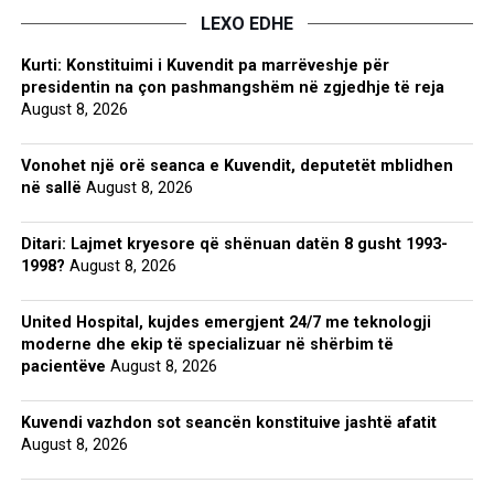
LEXO EDHE
Kurti: Konstituimi i Kuvendit pa marrëveshje për
presidentin na çon pashmangshëm në zgjedhje të reja
August 8, 2026
Vonohet një orë seanca e Kuvendit, deputetët mblidhen
në sallë
August 8, 2026
Ditari: Lajmet kryesore që shënuan datën 8 gusht 1993-
1998?
August 8, 2026
United Hospital, kujdes emergjent 24/7 me teknologji
moderne dhe ekip të specializuar në shërbim të
pacientëve
August 8, 2026
Kuvendi vazhdon sot seancën konstituive jashtë afatit
August 8, 2026