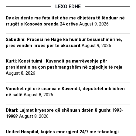
LEXO EDHE
Dy aksidente me fatalitet dhe me dhjetëra të lënduar në
rrugët e Kosovës brenda 24 orëve
August 9, 2026
Sabedini: Procesi në Hagë ka humbur besueshmërinë,
pres vendim lirues për të akuzuarit
August 9, 2026
Kurti: Konstituimi i Kuvendit pa marrëveshje për
presidentin na çon pashmangshëm në zgjedhje të reja
August 8, 2026
Vonohet një orë seanca e Kuvendit, deputetët mblidhen
në sallë
August 8, 2026
Ditari: Lajmet kryesore që shënuan datën 8 gusht 1993-
1998?
August 8, 2026
United Hospital, kujdes emergjent 24/7 me teknologji