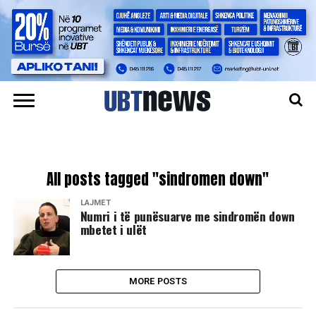
All posts tagged "sindromen down"
LAJMET
​Numri i të punësuarve me sindromën down
mbetet i ulët
MORE POSTS