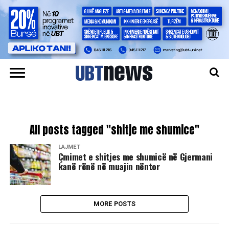
All posts tagged "shitje me shumice"
LAJMET
Çmimet e shitjes me shumicë në Gjermani
kanë rënë në muajin nëntor
MORE POSTS