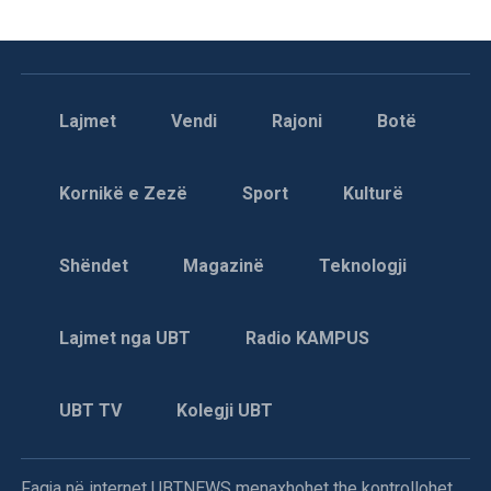
Lajmet
Vendi
Rajoni
Botë
Kornikë e Zezë
Sport
Kulturë
Shëndet
Magazinë
Teknologji
Lajmet nga UBT
Radio KAMPUS
UBT TV
Kolegji UBT
Faqja në internet UBTNEWS menaxhohet the kontrollohet