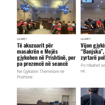
LAJMET
LAJMET
​Të akuzuarit për
Vijon gjyki
masakrën e Mejës
“Banjska”,
gjykohen në Prishtinë, por
zyrtarë po
pa prezencë në seancë
Po mbahet se
në...
Në Gjykatën Themelore në
Prishtinë...