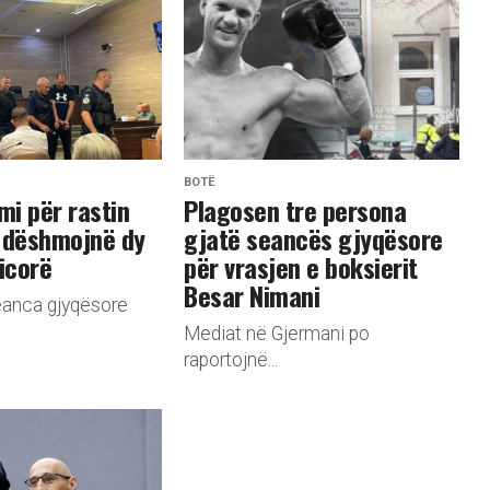
BOTË
mi për rastin
​Plagosen tre persona
 dëshmojnë dy
gjatë seancës gjyqësore
licorë
për vrasjen e boksierit
Besar Nimani
anca gjyqësore
Mediat në Gjermani po
raportojnë...