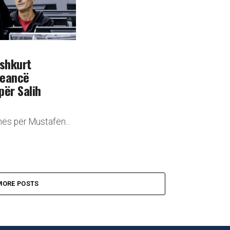
 shkurt
seancë
për Salih
ës për Mustafën...
MORE POSTS