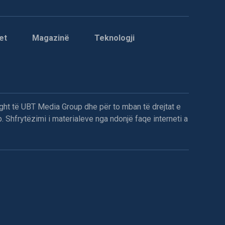
et
Magazinë
Teknologji
ght të UBT Media Group dhe për to mban të drejtat e
. Shfrytëzimi i materialeve nga ndonjë faqe interneti a