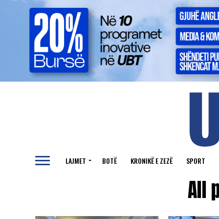
LAJMET
BOTË
KRONIKË E ZEZË
SPORT
All