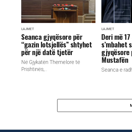
LAJMET
LAJMET
​Seanca gjyqësore për
Deri më 17
“gazin lotsjellës” shtyhet
s’mbahet 
për një datë tjetër
gjyqësore 
Mustafën
Në Gjykatën Themelore të
Prishtinës,...
Seanca e radh