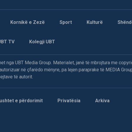
Kornikë e Zezë
Sport
Kulturë
Shënd
UBT TV
Kolegji UBT
t nga UBT Media Group. Materialet, janë të mbrojtura me copyri
paautorizuar në çfarëdo mënyre, pa lejen paraprake të MEDIA Group
jtave të autorit.
ushtet e përdorimit
Privatësia
Arkiva