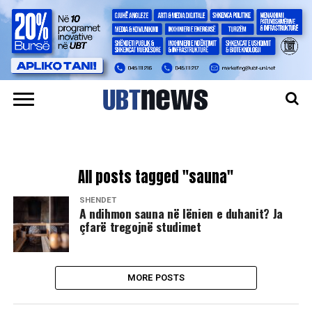
All posts tagged "sauna"
SHËNDET
A ndihmon sauna në lënien e duhanit? Ja
çfarë tregojnë studimet
MORE POSTS