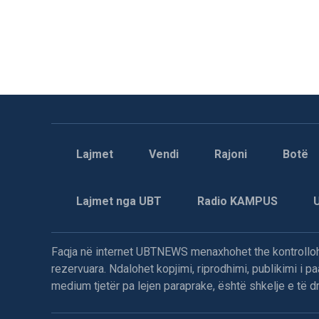
Lajmet
Vendi
Rajoni
Botë
Lajmet nga UBT
Radio KAMPUS
Faqja në internet UBTNEWS menaxhohet the kontrollohe
rezervuara. Ndalohet kopjimi, riprodhimi, publikimi i 
medium tjetër pa lejen paraprake, është shkelje e të dre