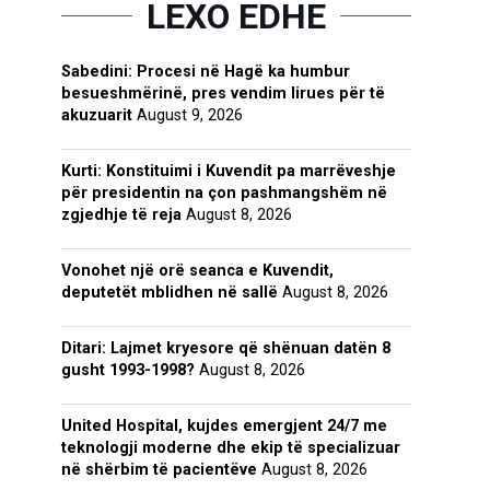
LEXO EDHE
Sabedini: Procesi në Hagë ka humbur
besueshmërinë, pres vendim lirues për të
akuzuarit
August 9, 2026
Kurti: Konstituimi i Kuvendit pa marrëveshje
për presidentin na çon pashmangshëm në
zgjedhje të reja
August 8, 2026
Vonohet një orë seanca e Kuvendit,
deputetët mblidhen në sallë
August 8, 2026
Ditari: Lajmet kryesore që shënuan datën 8
gusht 1993-1998?
August 8, 2026
United Hospital, kujdes emergjent 24/7 me
teknologji moderne dhe ekip të specializuar
në shërbim të pacientëve
August 8, 2026