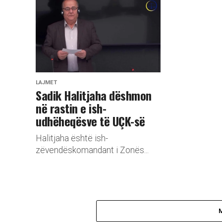
LAJMET
Sadik Halitjaha dëshmon
në rastin e ish-
udhëheqësve të UÇK-së
Halitjaha është ish-
zëvendëskomandant i Zonës...