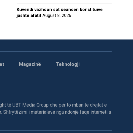
Kuvendi vazhdon sot seancën konstituive
jashtë afatit
August 8, 2026
et
Magazinë
Teknologji
ght të UBT Media Group dhe për to mban të drejtat e
. Shfrytëzimi i materialeve nga ndonjë faqe interneti a