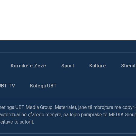
Kornikë e Zezë
Sport
Kulturë
Shënd
UBT TV
Kolegji UBT
t nga UBT Media Group. Materialet, janë të mbrojtura me copyri
paautorizuar në çfarëdo mënyre, pa lejen paraprake të MEDIA Group
jtave të autorit.