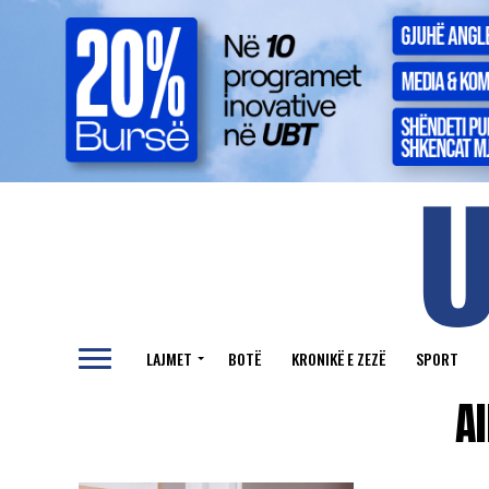
LAJMET
BOTË
KRONIKË E ZEZË
SPORT
A