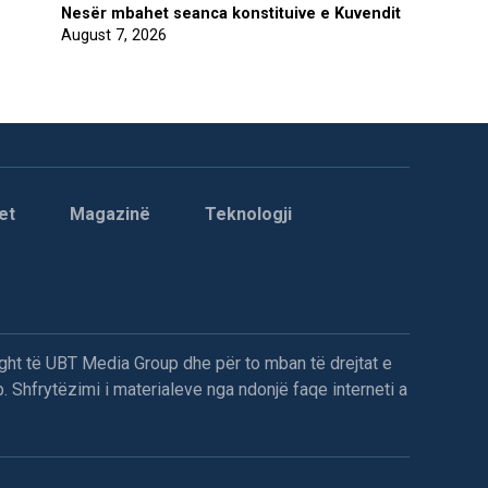
Nesër mbahet seanca konstituive e Kuvendit
August 7, 2026
et
Magazinë
Teknologji
ght të UBT Media Group dhe për to mban të drejtat e
. Shfrytëzimi i materialeve nga ndonjë faqe interneti a