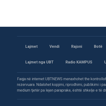
Lajmet
Vendi
Rajoni
Botë
Lajmet nga UBT
Radio KAMPUS
Faqja në internet UBTNEWS menaxhohet the kontrollohe
rezervuara. Ndalohet kopjimi, riprodhimi, publikimi i 
medium tjetër pa lejen paraprake, është shkelje e të dre