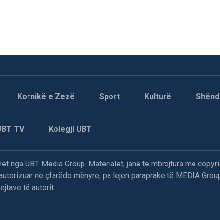
Kornikë e Zezë
Sport
Kulturë
Shënd
UBT TV
Kolegji UBT
t nga UBT Media Group. Materialet, janë të mbrojtura me copyri
paautorizuar në çfarëdo mënyre, pa lejen paraprake të MEDIA Group
jtave të autorit.