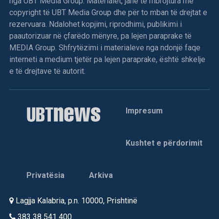
nga UBT Media Group. Materialet, janë të mbrojtura me
copyright të UBT Media Group dhe për to mban të drejtat e
rezervuara. Ndalohet kopjimi, riprodhimi, publikimi i
paautorizuar në çfarëdo mënyre, pa lejen paraprake të
MEDIA Group. Shfrytëzimi i materialeve nga ndonjë faqe
interneti a medium tjetër pa lejen paraprake, është shkelje
e të drejtave të autorit.
Impresum
Kushtet e përdorimit
Privatësia
Arkiva
Lagjja Kalabria, p.n. 10000, Prishtinë
383 38 541 400