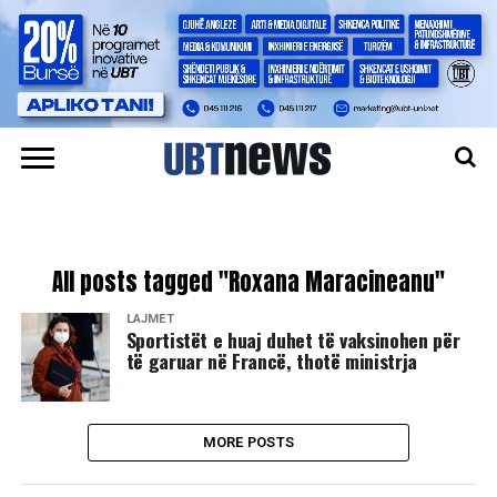
All posts tagged "Roxana Maracineanu"
LAJMET
Sportistët e huaj duhet të vaksinohen për
të garuar në Francë, thotë ministrja
MORE POSTS