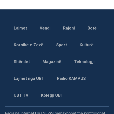
Lajmet
Vendi
Rajoni
Botë
Kornikë e Zezë
Sport
Kulturë
Shëndet
Magazinë
Teknologji
Lajmet nga UBT
Radio KAMPUS
UBT TV
Kolegji UBT
Faqja në internet UBTNEWS menaxhohet the kontrollohet