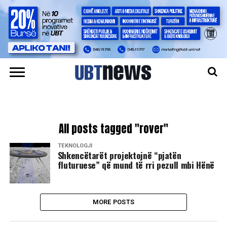
All posts tagged "rover"
TEKNOLOGJI
Shkencëtarët projektojnë “pjatën
fluturuese” që mund të rri pezull mbi Hënë
MORE POSTS