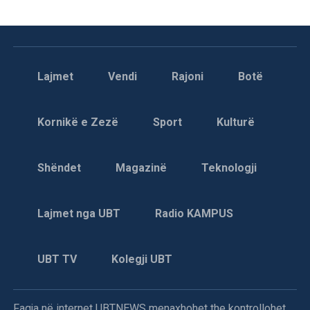
Lajmet
Vendi
Rajoni
Botë
Kornikë e Zezë
Sport
Kulturë
Shëndet
Magazinë
Teknologji
Lajmet nga UBT
Radio KAMPUS
UBT TV
Kolegji UBT
Faqja në internet UBTNEWS menaxhohet the kontrollohet