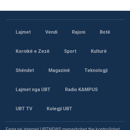
Lajmet
Vendi
Rajoni
Botë
Kornikë e Zezë
Sport
Kulturë
Shëndet
Magazinë
Teknologji
Lajmet nga UBT
Radio KAMPUS
UBT TV
Kolegji UBT
Faqja në internet UBTNEWS menaxhohet the kontrollohet