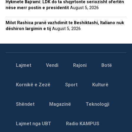
Hykmete Bajrami: LDK do ta shqyrtonte seriozisht ofertën
nëse merr postin e presidentit
August 5, 2026
Milot Rashica pranë vazhdimit te Beshiktashi, Italiano nuk
dëshiron largimin e tij
August 5, 2026
Lajmet
Vendi
Rajoni
Botë
Kornikë e Zezë
Sport
Kulturë
Shëndet
Magazinë
Teknologji
Lajmet nga UBT
Radio KAMPUS