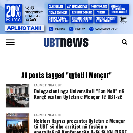
All posts tagged "qyteti i Mençur"
LAJMET NGA UBT
Delegacioni nga Universiteti “Fan Noli” në
Korçë viziton Qytetin e Mençur të UBT-së
LAJMET NGA UBT
Rektori Hajrizi prezantoi Qytetin e Mençur
të UBT-së dhe arritjet në fushën e
energjisë në Konferencën II-të të KN CIGRE