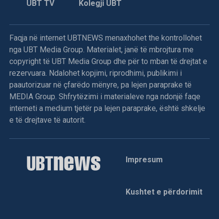
UBT TV
Kolegji UBT
Faqja në internet UBTNEWS menaxhohet the kontrollohet
nga UBT Media Group. Materialet, janë të mbrojtura me
copyright të UBT Media Group dhe për to mban të drejtat e
rezervuara. Ndalohet kopjimi, riprodhimi, publikimi i
paautorizuar në çfarëdo mënyre, pa lejen paraprake të
MEDIA Group. Shfrytëzimi i materialeve nga ndonjë faqe
interneti a medium tjetër pa lejen paraprake, është shkelje
e të drejtave të autorit.
Impresum
Kushtet e përdorimit