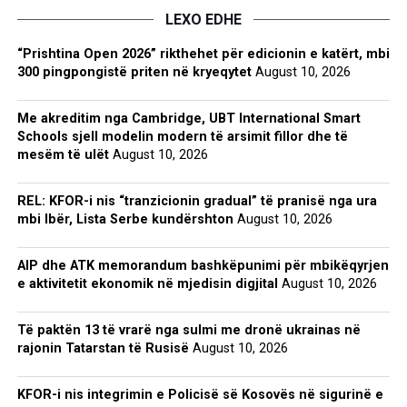
LEXO EDHE
“Prishtina Open 2026” rikthehet për edicionin e katërt, mbi
300 pingpongistë priten në kryeqytet
August 10, 2026
Me akreditim nga Cambridge, UBT International Smart
Schools sjell modelin modern të arsimit fillor dhe të
mesëm të ulët
August 10, 2026
REL: KFOR-i nis “tranzicionin gradual” të pranisë nga ura
mbi Ibër, Lista Serbe kundërshton
August 10, 2026
AIP dhe ATK memorandum bashkëpunimi për mbikëqyrjen
e aktivitetit ekonomik në mjedisin digjital
August 10, 2026
Të paktën 13 të vrarë nga sulmi me dronë ukrainas në
rajonin Tatarstan të Rusisë
August 10, 2026
KFOR-i nis integrimin e Policisë së Kosovës në sigurinë e