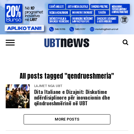
All posts tagged "qendrueshmeria"
LAJMET NGA UBT
Dita Italiane e Dizajnit: Diskutime
ndërdisiplinore për inovacionin dhe
qëndrueshmërinë në UBT
MORE POSTS