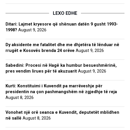
LEXO EDHE
Ditari: Lajmet kryesore që shënuan datën 9 gusht 1993-
1998?
August 9, 2026
Dy aksidente me fatalitet dhe me dhjetëra të lënduar në
rrugët e Kosovës brenda 24 orëve
August 9, 2026
Sabedini: Procesi në Hagë ka humbur besueshmërinë,
pres vendim lirues për të akuzuarit
August 9, 2026
Kurti: Konstituimi i Kuvendit pa marrëveshje për
presidentin na çon pashmangshëm në zgjedhje të reja
August 8, 2026
Vonohet një orë seanca e Kuvendit, deputetët mblidhen
në sallë
August 8, 2026