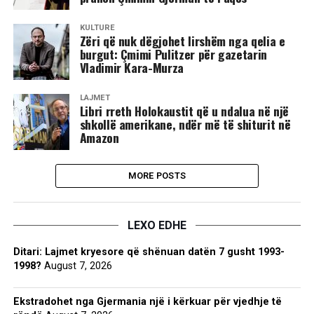
KULTURË
Zëri që nuk dëgjohet lirshëm nga qelia e
burgut: Çmimi Pulitzer për gazetarin
Vladimir Kara-Murza
LAJMET
Libri rreth Holokaustit që u ndalua në një
shkollë amerikane, ndër më të shiturit në
Amazon
MORE POSTS
LEXO EDHE
Ditari: Lajmet kryesore që shënuan datën 7 gusht 1993-
1998?
August 7, 2026
Ekstradohet nga Gjermania një i kërkuar për vjedhje të