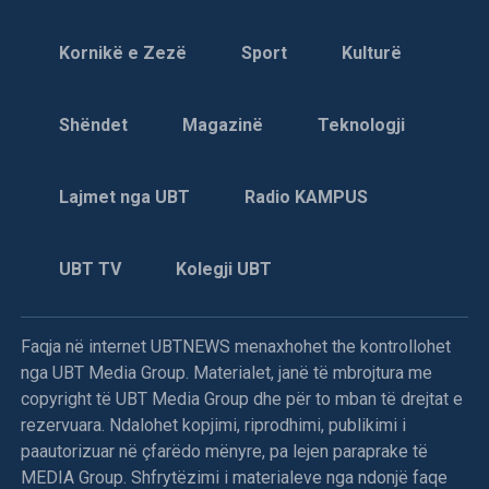
Kornikë e Zezë
Sport
Kulturë
Shëndet
Magazinë
Teknologji
Lajmet nga UBT
Radio KAMPUS
UBT TV
Kolegji UBT
Faqja në internet UBTNEWS menaxhohet the kontrollohet
nga UBT Media Group. Materialet, janë të mbrojtura me
copyright të UBT Media Group dhe për to mban të drejtat e
rezervuara. Ndalohet kopjimi, riprodhimi, publikimi i
paautorizuar në çfarëdo mënyre, pa lejen paraprake të
MEDIA Group. Shfrytëzimi i materialeve nga ndonjë faqe