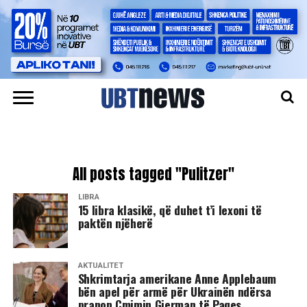
All posts tagged "Pulitzer"
LIBRA
15 libra klasikë, që duhet t’i lexoni të
paktën njëherë
AKTUALITET
Shkrimtarja amerikane Anne Applebaum
bën apel për armë për Ukrainën ndërsa
pranon Çmimin Gjerman të Paqes