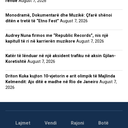
rëndë
August 7, 2026
Monodramë, Dokumentarë dhe Muzikë: Çfarë shënoi
ditën e tretë të “Etno Fest”
August 7, 2026
Audrey Nuna firmos me “Republic Records”, nis një
kapitull të ri në karrierën muzikore
August 7, 2026
Katër të lënduar në një aksident trafiku në aksin Gjilan-
Koretishtë
August 7, 2026
Driton Kuka kujton 10-vjetorin e arit olimpik të Majlinda
Kelmendit: Ajo ditë e madhe në Rio de Janeiro
August 7,
2026
Lajmet
Vendi
Rajoni
Botë