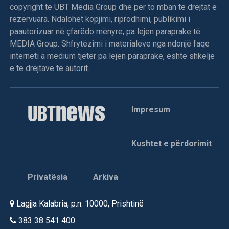
copyright të UBT Media Group dhe për to mban të drejtat e
rezervuara. Ndalohet kopjimi, riprodhimi, publikimi i
paautorizuar në çfarëdo mënyre, pa lejen paraprake të
MEDIA Group. Shfrytëzimi i materialeve nga ndonjë faqe
interneti a medium tjetër pa lejen paraprake, është shkelje
e të drejtave të autorit.
Impresum
Kushtet e përdorimit
Privatësia
Arkiva
Lagjja Kalabria, p.n. 10000, Prishtinë
383 38 541 400