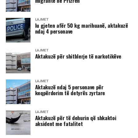
migrantë në Prizren
LAJMET
​Iu gjeten afër 50 kg marihuanë, aktakuzë
ndaj 4 personave
LAJMET
​Aktakuzë për shitblerje të narkotikëve
LAJMET
Aktakuzë ndaj 5 personave për
keqpërdorim të detyrës zyrtare
LAJMET
​Aktakuzë për të dehurin që shkaktoi
aksident me fatalitet