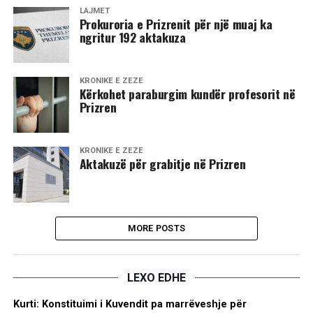
LAJMET
Prokuroria e Prizrenit për një muaj ka
ngritur 192 aktakuza
KRONIKË E ZEZË
​Kërkohet paraburgim kundër profesorit në
Prizren
KRONIKË E ZEZË
Aktakuzë për grabitje në Prizren
MORE POSTS
LEXO EDHE
Kurti: Konstituimi i Kuvendit pa marrëveshje për