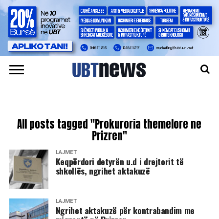
All posts tagged "Prokuroria themelore ne
Prizren"
LAJMET
​Keqpërdori detyrën u.d i drejtorit të
shkollës, ngrihet aktakuzë
LAJMET
Ngrihet aktakuzë për kontrabandim me