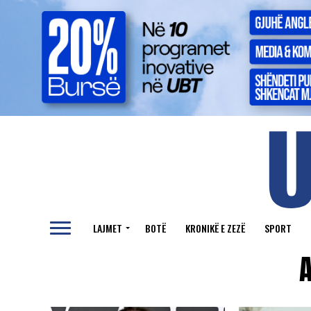
LAJMET
BOTË
KRONIKË E ZEZË
SPORT
A