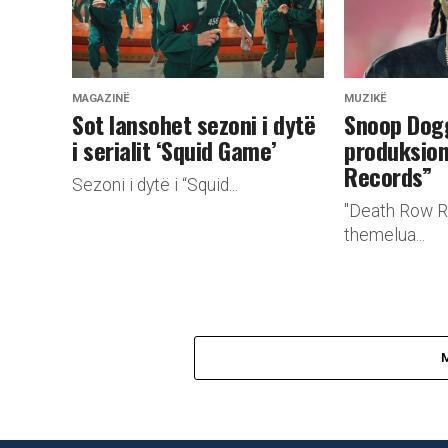
MAGAZINË
MUZIKË
Sot lansohet sezoni i dytë
Snoop Dog
i serialit ‘Squid Game’
produksion
Records”
Sezoni i dytë i “Squid...
"Death Row R
themelua...