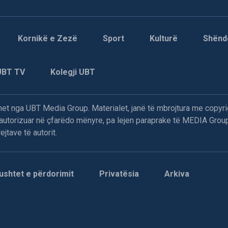
Kornikë e Zezë
Sport
Kulturë
Shënd
UBT TV
Kolegji UBT
t nga UBT Media Group. Materialet, janë të mbrojtura me copyri
paautorizuar në çfarëdo mënyre, pa lejen paraprake të MEDIA Group
jtave të autorit.
ushtet e përdorimit
Privatësia
Arkiva