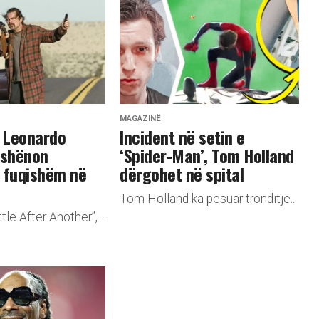
MAGAZINË
i i Leonardo
Incident në setin e
 shënon
‘Spider-Man’, Tom Holland
 fuqishëm në
dërgohet në spital
Tom Holland ka pësuar tronditje...
tle After Another”,...