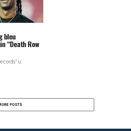
g bleu
in “Death Row
ecords" u
MORE POSTS