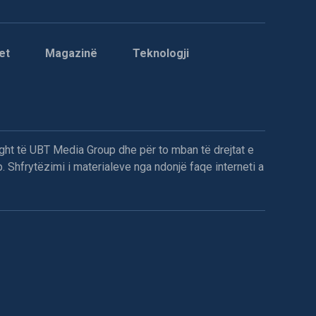
et
Magazinë
Teknologji
ght të UBT Media Group dhe për to mban të drejtat e
. Shfrytëzimi i materialeve nga ndonjë faqe interneti a