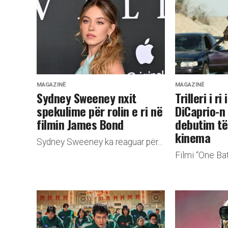
MAGAZINË
MAGAZINË
Sydney Sweeney nxit
Trilleri i r
spekulime për rolin e ri në
DiCaprio-n
filmin James Bond
debutim të
kinema
Sydney Sweeney ka reaguar për...
Filmi “One Bat