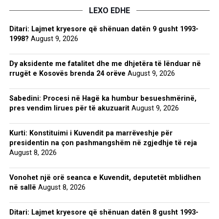
LEXO EDHE
Ditari: Lajmet kryesore që shënuan datën 9 gusht 1993-
1998?
August 9, 2026
Dy aksidente me fatalitet dhe me dhjetëra të lënduar në
rrugët e Kosovës brenda 24 orëve
August 9, 2026
Sabedini: Procesi në Hagë ka humbur besueshmërinë,
pres vendim lirues për të akuzuarit
August 9, 2026
Kurti: Konstituimi i Kuvendit pa marrëveshje për
presidentin na çon pashmangshëm në zgjedhje të reja
August 8, 2026
Vonohet një orë seanca e Kuvendit, deputetët mblidhen
në sallë
August 8, 2026
Ditari: Lajmet kryesore që shënuan datën 8 gusht 1993-