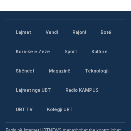
Lajmet
Vendi
Rajoni
Botë
Kornikë e Zezë
Sport
Kulturë
Shëndet
Magazinë
Teknologji
Lajmet nga UBT
Radio KAMPUS
UBT TV
Kolegji UBT
Faqja në internet UBTNEWS menaxhohet the kontrollohet