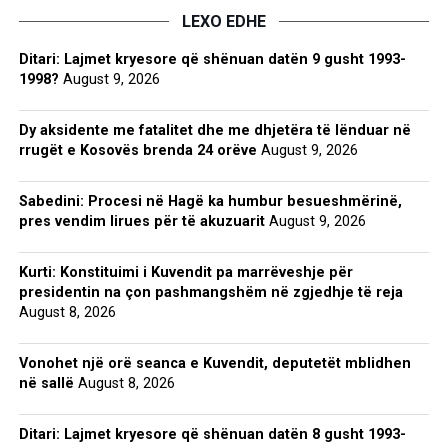
LEXO EDHE
Ditari: Lajmet kryesore që shënuan datën 9 gusht 1993-
1998?
August 9, 2026
Dy aksidente me fatalitet dhe me dhjetëra të lënduar në
rrugët e Kosovës brenda 24 orëve
August 9, 2026
Sabedini: Procesi në Hagë ka humbur besueshmërinë,
pres vendim lirues për të akuzuarit
August 9, 2026
Kurti: Konstituimi i Kuvendit pa marrëveshje për
presidentin na çon pashmangshëm në zgjedhje të reja
August 8, 2026
Vonohet një orë seanca e Kuvendit, deputetët mblidhen
në sallë
August 8, 2026
Ditari: Lajmet kryesore që shënuan datën 8 gusht 1993-