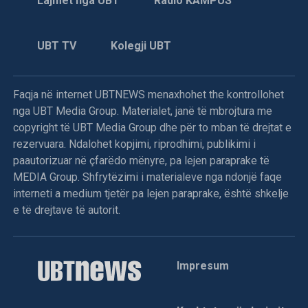
Lajmet nga UBT
Radio KAMPUS
UBT TV
Kolegji UBT
Faqja në internet UBTNEWS menaxhohet the kontrollohet
nga UBT Media Group. Materialet, janë të mbrojtura me
copyright të UBT Media Group dhe për to mban të drejtat e
rezervuara. Ndalohet kopjimi, riprodhimi, publikimi i
paautorizuar në çfarëdo mënyre, pa lejen paraprake të
MEDIA Group. Shfrytëzimi i materialeve nga ndonjë faqe
interneti a medium tjetër pa lejen paraprake, është shkelje
e të drejtave të autorit.
Impresum