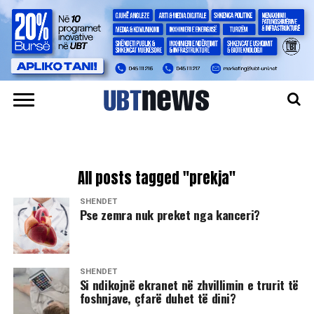
All posts tagged "prekja"
SHËNDET
Pse zemra nuk preket nga kanceri?
SHËNDET
Si ndikojnë ekranet në zhvillimin e trurit të
foshnjave, çfarë duhet të dini?